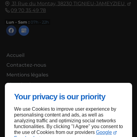
31 Rue du Montay,
38230
TIGNIEU-JAMEYZIEU
09 70 35 49 78
Lun - Sam :
07h - 22h
Accueil
Contactez-nous
Mentions légales
Plan du site
Your privacy is our priority
We use Cookies to improve user experience by
Haut de page
personalising content and ads, as well as
analyzing traffic and optimizing social networks
functionalities. By clicking "I Agree" you consent to
the use of Cookies from our providers
Google